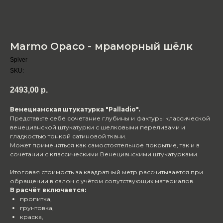
Marmo Opaco - мраморный шёлк
Spiver
SKU:
2493,00
р.
Венецианская штукатурка "Palladio".
Представьте себе сочетание глубины и фактуры классической
венецианской штукатурки с шелковыми переливами и
гладкостью тонкой сатиновой ткани.
Может применяться как самостоятельное покрытие, так и в
сочетании с классическими Венецианскими штукатурками.
Итоговая стоимость за квадратный метр рассчитывается при
обращении в салон с учётом сопутствующих материалов.
В расчёт включается:
пропитка,
грунтовка,
краска,