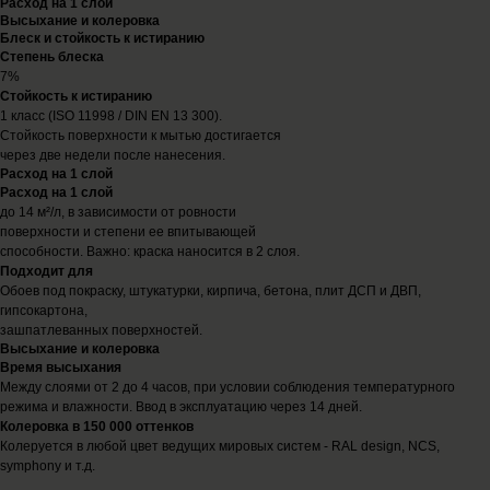
Расход на 1 слой
Высыхание и колеровка
Блеск и стойкость к истиранию
Степень блеска
7%
Стойкость к истиранию
1 класс (ISO 11998 / DIN EN 13 300).
Стойкость поверхности к мытью достигается
через две недели после нанесения.
Расход на 1 слой
Расход на 1 слой
до 14 м²/л, в зависимости от ровности
поверхности и степени ее впитывающей
способности. Важно: краска наносится в 2 слоя.
Подходит для
Обоев под покраску, штукатурки, кирпича, бетона, плит ДСП и ДВП,
гипсокартона,
зашпатлеванных поверхностей.
Высыхание и колеровка
Время высыхания
Между слоями от 2 до 4 часов, при условии соблюдения температурного
режима и влажности. Ввод в эксплуатацию через 14 дней.
Колеровка в 150 000 оттенков
Колеруется в любой цвет ведущих мировых систем - RAL design, NCS,
symphony и т.д.