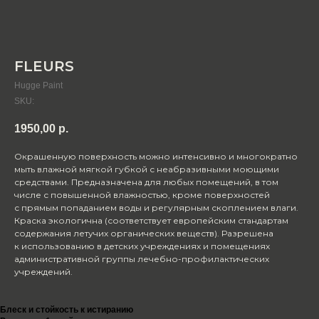
FLEURS
Hugge Paint
SKU:
1950,00
р.
Окрашенную поверхность можно интенсивно и многократно
мыть влажной мягкой губкой с неабразивными моющими
средствами. Предназначена для любых помещений, в том
числе с повышенной влажностью, кроме поверхностей
с прямым попаданием воды и регулярным скоплением влаги.
Краска экологична (соответствует европейским стандартам
содержания летучих органических веществ). Разрешена
к использованию в детских учреждениях и помещениях
административной группы лечебно-профилактических
учреждений.
Блеск и стойкость к истиранию